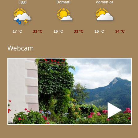
Oggi
Domani
domenica
17 °C
33 °C
16 °C
33 °C
16 °C
34 °C
Webcam